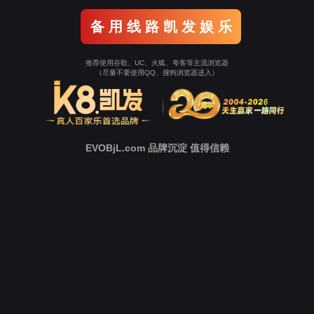
时人生就是搏环境工程有限公司车辆采购项目
务
（GSHJ-2020-025）中标公告
中
心
2020-08-04
项
目
采购
编号：
GSHJ-2020-025
案
项目名称：
车辆采购
例
中标信息
供应商名称：安徽家乡美环保科技有限公司
集
团
供应商地址：
安徽省合肥市庐阳区蒙城北路荷
产
塘路交口碧水兰庭3幢1108室
业
中标金额：
4.5万（大写肆万伍仟元整）
新
闻
主要标的信息
资
采购电动保洁车
10台
讯
评审专家名单：梁修云、李庆安、李伟