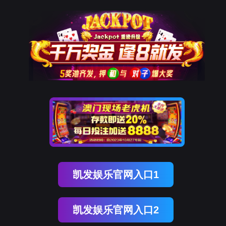
凯发娱乐官网入口1
凯发娱乐官网入口2