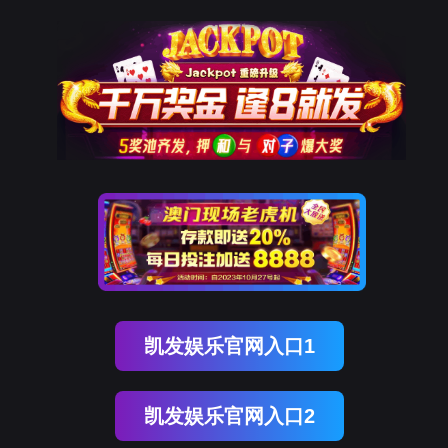
凯发娱乐官网入口1
凯发娱乐官网入口2