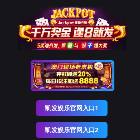
凯发娱乐官网入口1
凯发娱乐官网入口2